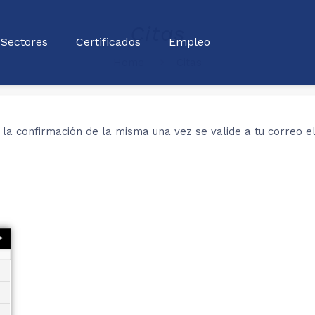
Citas
Sectores
Certificados
Empleo
Home
Citas
s la confirmación de la misma una vez se valide a tu correo el
g&#x3E;